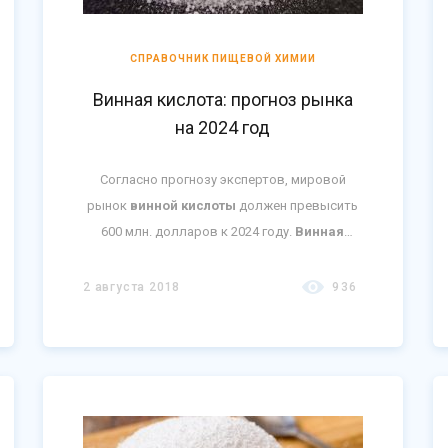
СПРАВОЧНИК ПИЩЕВОЙ ХИМИИ
Винная кислота: прогноз рынка
на 2024 год
Согласно прогнозу экспертов, мировой
рынок
винной кислоты
должен превысить
600 млн. долларов к 2024 году.
Винная
кислота
, также известная как
2, 3-
дигидроксибутандиовая кислота
,
2 августа 2018
936
является белой кристаллической
двухосновной кислотой.