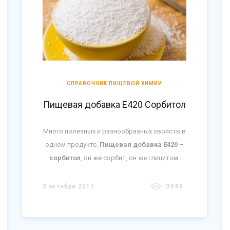
СПРАВОЧНИК ПИЩЕВОЙ ХИМИИ
Пищевая добавка Е420 Сорбитол
Много полезных и разнообразных свойств в
одном продукте.
Пищевая добавка Е420
–
сорбитол
, он же сорбит, он же глицитом.
Имеет природное происхождение, в
основном содержится в плодах рябины.
3 октября 2017
3099