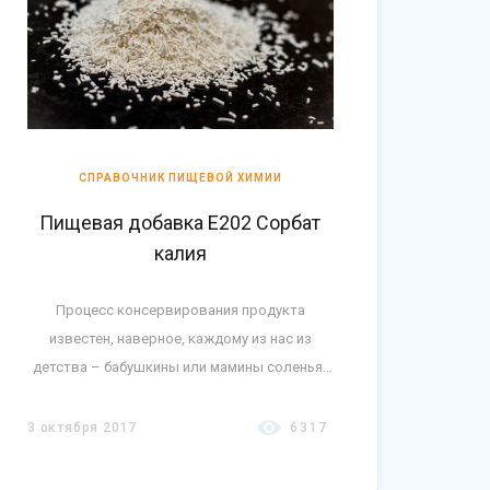
СПРАВОЧНИК ПИЩЕВОЙ ХИМИИ
Пищевая добавка Е202 Сорбат
калия
Процесс консервирования продукта
известен, наверное, каждому из нас из
детства – бабушкины или мамины соленья-
варенья. К процессу консервирования
человек относится позитивно.
3 октября 2017
6317