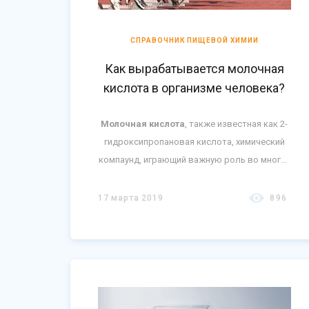
СПРАВОЧНИК ПИЩЕВОЙ ХИМИИ
Как вырабатывается молочная
кислота в организме человека?
Молочная кислота
, также известная как 2-
гидроксипропановая кислота, химический
компаунд, играющий важную роль во многих
биохимических процессах.
Молочная
кислота
является продуктом расщепления
17 марта 2019
896
основного источника мышечной энергии —
глюкозы.