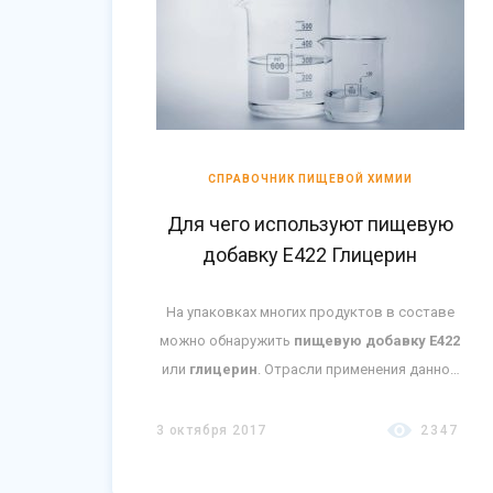
СПРАВОЧНИК ПИЩЕВОЙ ХИМИИ
Для чего используют пищевую
добавку Е422 Глицерин
На упаковках многих продуктов в составе
можно обнаружить
пищевую добавку Е422
или
глицерин
. Отрасли применения данной
добавки настолько широки, что ее можно
увидеть в составе безалкогольного напитка
3 октября 2017
2347
или, например, в составе антифриза.