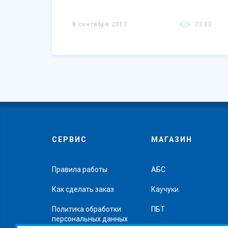
«опасность». Но так ли это на самом деле?
Давайте рассмотрим на примере
пищевой
8 сентября 2017
7333
добавки Е211
.
СЕРВИС
МАГАЗИН
Правила работы
АБС
Как сделать заказ
Каучуки
Политика обработки
ПБТ
персональных данных