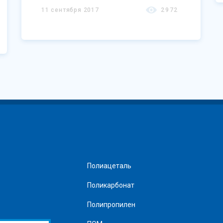
долгий срок хранения, внешний вид,
11 сентября 2017
2972
отсутствие плесени и другие.
Полиацеталь
Поликарбонат
Полипропилен