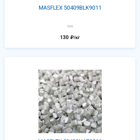
MASFLEX 50409BLK9011
тэп
130
₽
/кг