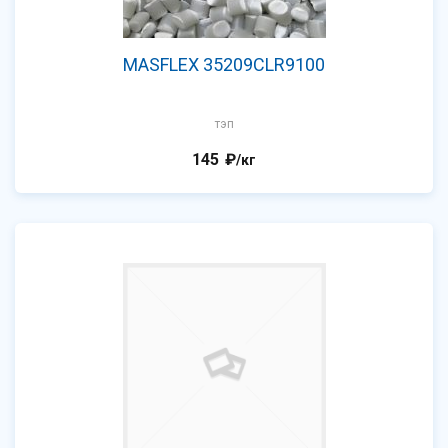
MASFLEX 35209CLR9100
тэп
145
₽
/кг