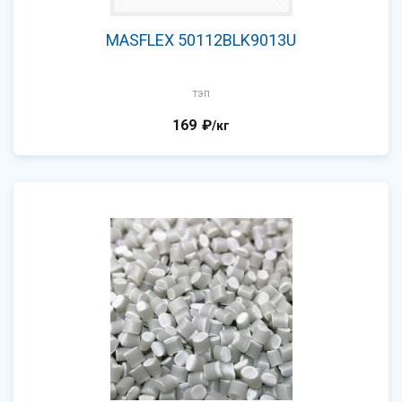
MASFLEX 50112BLK9013U
тэп
169
₽
/кг