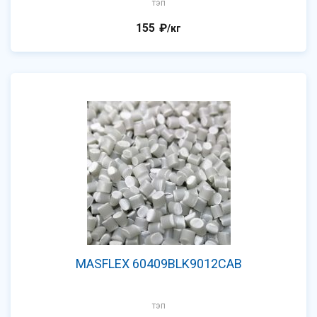
тэп
155
₽
/кг
MASFLEX 60409BLK9012CAB
тэп