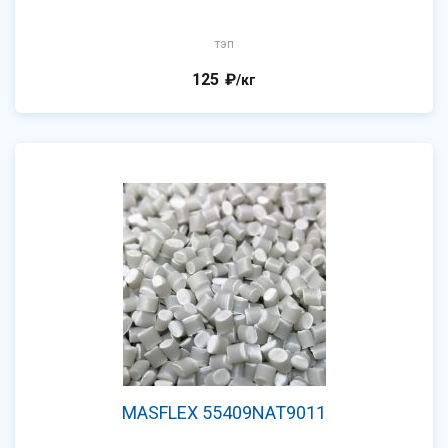
тэп
125
₽
/кг
MASFLEX 55409NAT9011