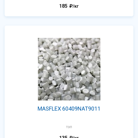
185
₽
/кг
MASFLEX 60409NAT9011
тэп
135
₽