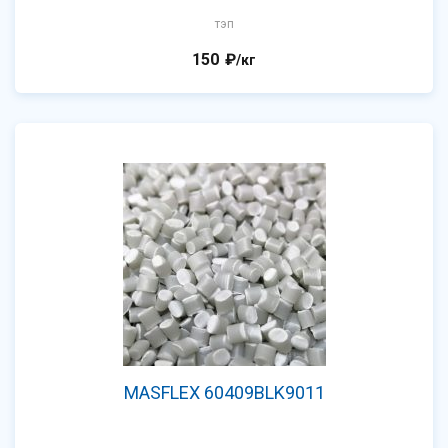
тэп
150
₽
/кг
MASFLEX 60409BLK9011