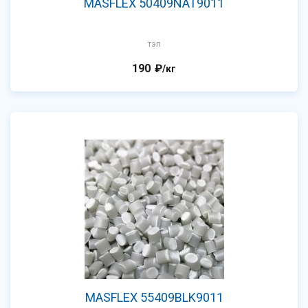
MASFLEX 50409NAT9011
тэп
190
₽
/кг
MASFLEX 55409BLK9011