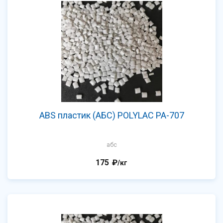
ABS пластик (АБС) POLYLAC PA-707
абс
175
₽
/кг