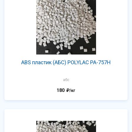
ABS пластик (АБС) POLYLAC PA-757H
абс
180
₽
/кг