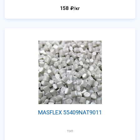
158
₽
/кг
MASFLEX 55409NAT9011
тэп