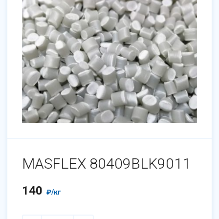
MASFLEX 80409BLK9011
140
₽
/кг