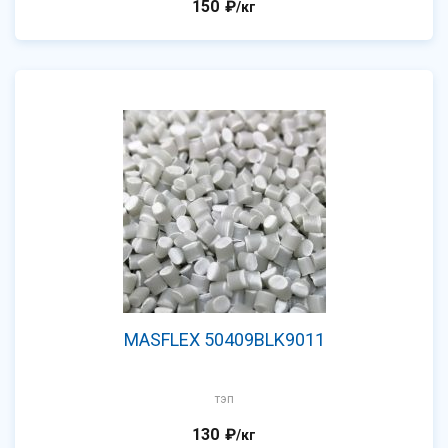
150
₽
/кг
MASFLEX 50409BLK9011
тэп
130
₽
/кг