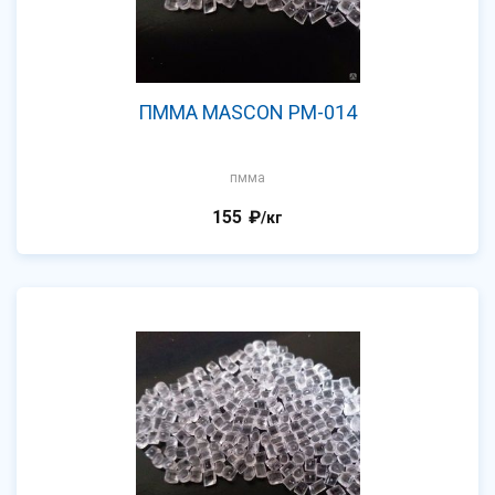
ПММА MASCON PM-014
пмма
155
₽
/кг