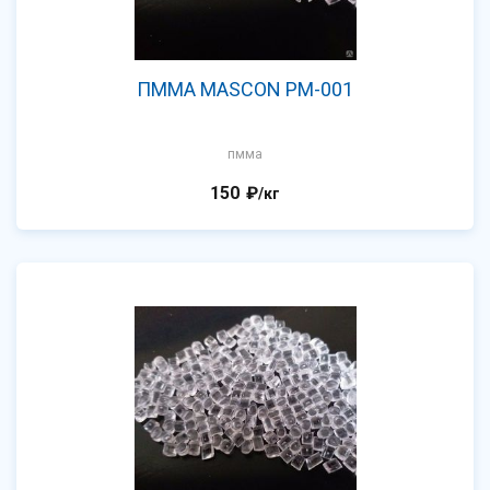
ПММА MASCON PM-001
пмма
150
₽
/кг